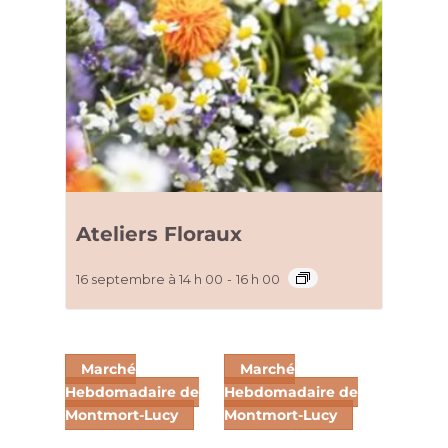
Ateliers Floraux
16 septembre à 14 h 00
-
16 h 00
Marché
Marché
Hebdomadaire de
Hebdomadaire de
Montmort-Lucy
Montmort-Lucy