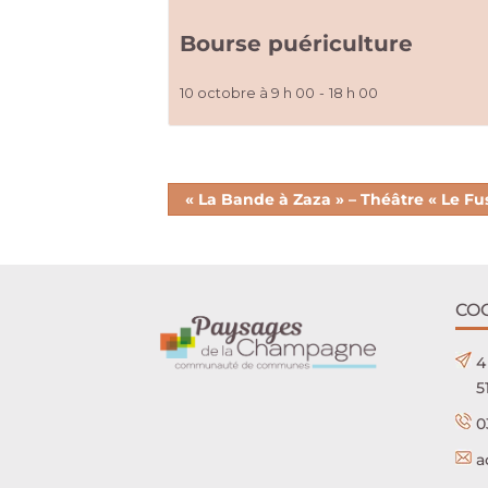
Bourse puériculture
10 octobre à 9 h 00
-
18 h 00
« La Bande à Zaza » – Théâtre « Le Fus
CO
4
5
0
a