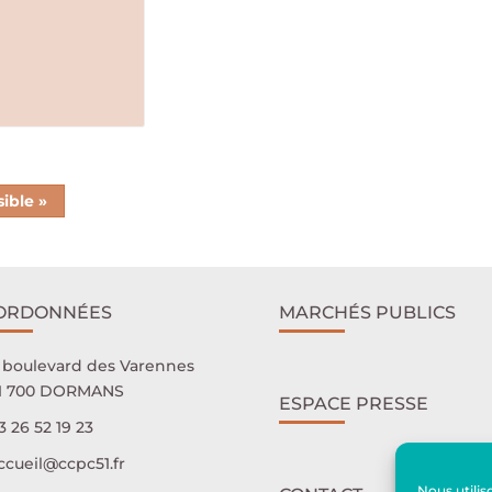
ible »
ORDONNÉES
MARCHÉS PUBLICS
 boulevard des Varennes
1 700 DORMANS
ESPACE PRESSE
3 26 52 19 23
ccueil@ccpc51.fr
Nous utilis