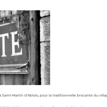
aint-Martin d’Ablois, pour la traditionnelle brocante du villa