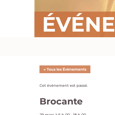
ÉVÉN
« Tous les Évènements
Cet évènement est passé.
Brocante
29 mars à 6 h 00
-
18 h 00