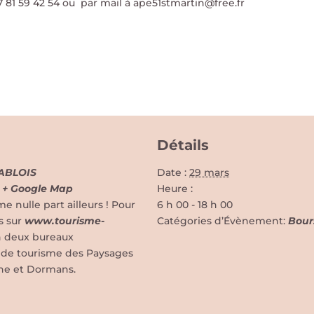
7 81 59 42 54 ou par mail à ape51stmartin@free.fr
Détails
’ABLOIS
Date :
29 mars
+ Google Map
Heure :
nulle part ailleurs ! Pour
6 h 00 - 18 h 00
s sur
www.tourisme-
Catégories d’Évènement:
Bour
n deux bureaux
ce de tourisme des Paysages
ne et Dormans.