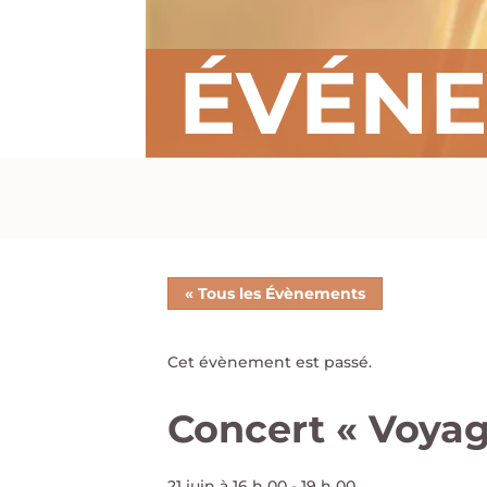
ÉVÉN
« Tous les Évènements
Cet évènement est passé.
Concert « Voyag
21 juin à 16 h 00
-
19 h 00