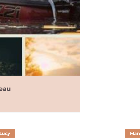
teau
Lucy
Mar