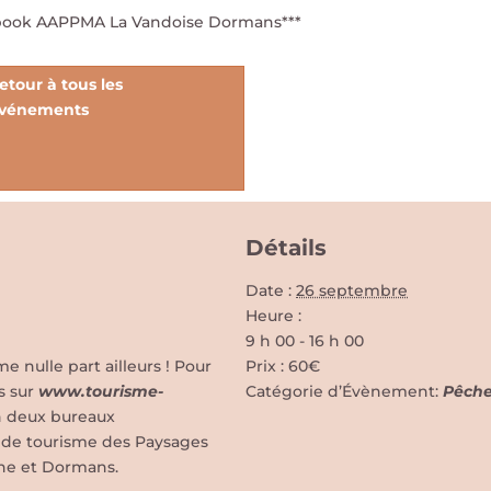
acebook AAPPMA La Vandoise Dormans***
etour à tous les
vénements
Détails
Date :
26 septembre
Heure :
9 h 00 - 16 h 00
nulle part ailleurs ! Pour
Prix :
60€
s sur
www.tourisme-
Catégorie d’Évènement:
Pêch
n deux bureaux
ce de tourisme des Paysages
ne et Dormans.