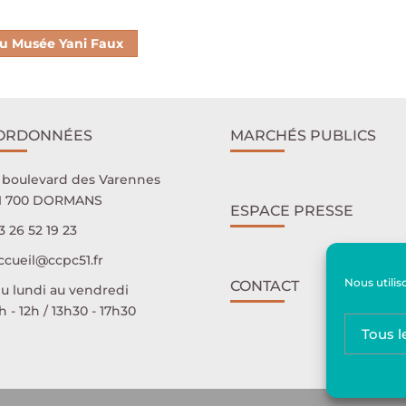
 au Musée Yani Faux
ORDONNÉES
MARCHÉS PUBLICS
 boulevard des Varennes
1 700 DORMANS
ESPACE PRESSE
3 26 52 19 23
ccueil@ccpc51.fr
Nous utilis
CONTACT
u lundi au vendredi
 - 12h / 13h30 - 17h30
Tous l