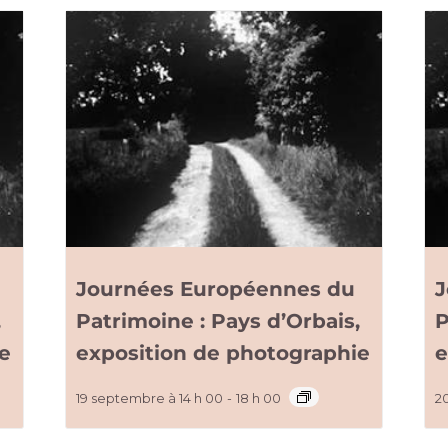
Journées Européennes du
J
,
Patrimoine : Pays d’Orbais,
P
ie
exposition de photographie
e
19 septembre à 14 h 00
-
18 h 00
2