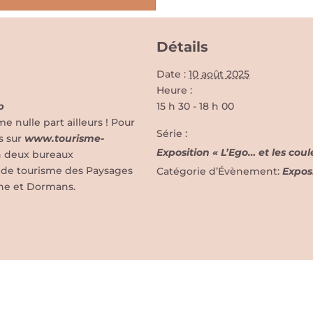
Détails
Date :
10 août 2025
Heure :
p
15 h 30 - 18 h 00
nulle part ailleurs ! Pour
Série :
s sur
www.tourisme-
Exposition « L’Ego… et les cou
n deux bureaux
ce de tourisme des Paysages
Catégorie d’Évènement:
Expos
ne et Dormans.