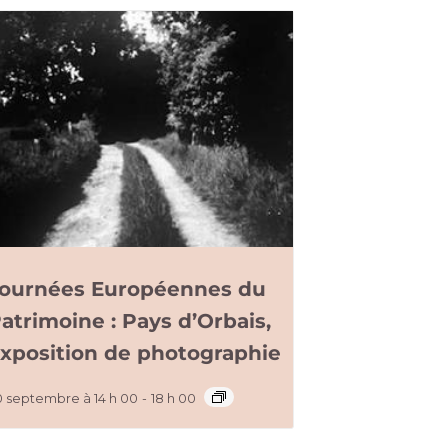
ournées Européennes du
atrimoine : Pays d’Orbais,
xposition de photographie
0 septembre à 14 h 00
-
18 h 00