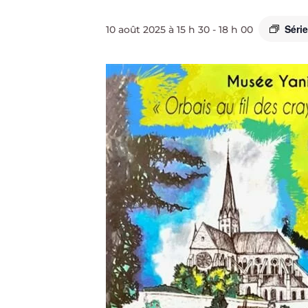
Séri
10 août 2025 à 15 h 30
-
18 h 00