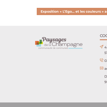
Exposition « L’Ego… et les couleurs »
CO
4
5
0
a
D
9h