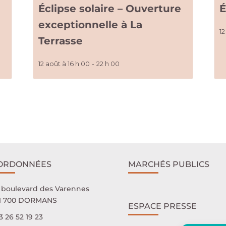
Éclipse solaire – Ouverture
É
exceptionnelle à La
12
Terrasse
12 août à 16 h 00
-
22 h 00
ORDONNÉES
MARCHÉS PUBLICS
 boulevard des Varennes
1 700 DORMANS
ESPACE PRESSE
3 26 52 19 23