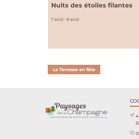
Nuits des étoiles filantes
7 août
-
8 août
La Terrasse en fête
CO
4
5
0