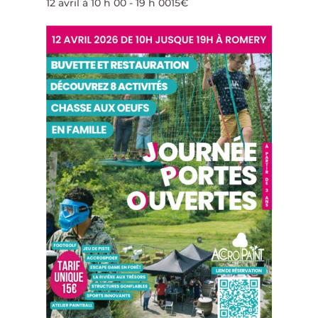
12 avril à 10 h 00
-
19 h 00
15€