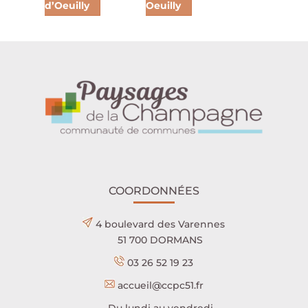
d’Oeuilly
Oeuilly
COORDONNÉES
4 boulevard des Varennes
51 700 DORMANS
03 26 52 19 23
accueil@ccpc51.fr
Du lundi au vendredi