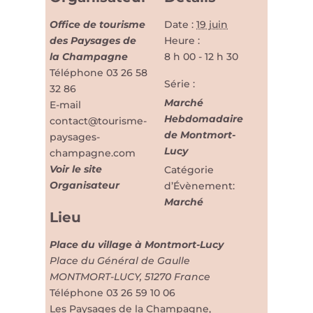
Office de tourisme
Date :
19 juin
des Paysages de
Heure :
la Champagne
8 h 00 - 12 h 30
Téléphone
03 26 58
Série :
32 86
Marché
E-mail
Hebdomadaire
contact@tourisme-
de Montmort-
paysages-
Lucy
champagne.com
Voir le site
Catégorie
Organisateur
d’Évènement:
Marché
Lieu
Place du village à Montmort-Lucy
Place du Général de Gaulle
MONTMORT-LUCY
,
51270
France
Téléphone
03 26 59 10 06
Les Paysages de la Champagne,