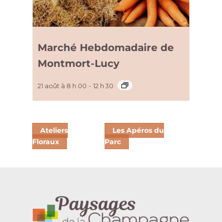
Marché Hebdomadaire de
Montmort-Lucy
21 août à 8 h 00
-
12 h 30
Ateliers
Les Apéros du
Floraux
Parc