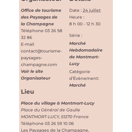
Office de tourisme
Date :
24 juillet
des Paysages de
Heure :
la Champagne
8 h 00 - 12 h 30
Téléphone
03 26 58
Série :
32 86
Marché
E-mail
Hebdomadaire
contact@tourisme-
de Montmort-
paysages-
Lucy
champagne.com
Voir le site
Catégorie
Organisateur
d’Évènement:
Marché
Lieu
Place du village à Montmort-Lucy
Place du Général de Gaulle
MONTMORT-LUCY
,
51270
France
Téléphone
03 26 59 10 06
Les Paysages de la Champagne,