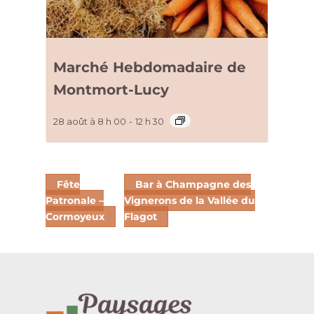
Marché Hebdomadaire de
Montmort-Lucy
28 août à 8 h 00
-
12 h 30
Fête
Bar à Champagne des
Patronale –
Vignerons de la Vallée du
Cormoyeux
Flagot