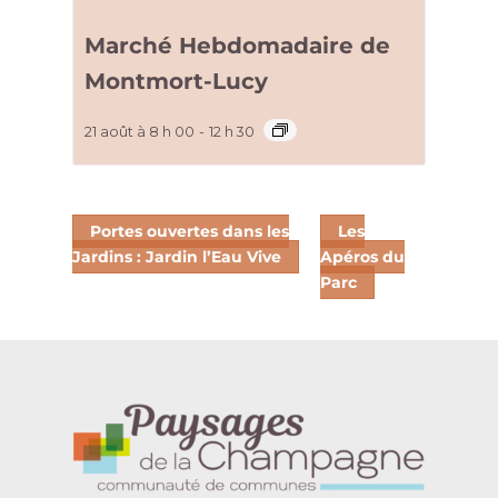
Marché Hebdomadaire de
Montmort-Lucy
21 août à 8 h 00
-
12 h 30
Portes ouvertes dans les
Les
Jardins : Jardin l’Eau Vive
Apéros du
Parc