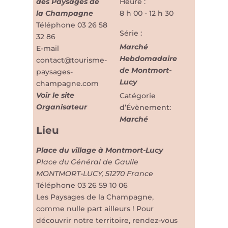
des Paysages de
Heure :
la Champagne
8 h 00 - 12 h 30
Téléphone
03 26 58
Série :
32 86
Marché
E-mail
Hebdomadaire
contact@tourisme-
de Montmort-
paysages-
Lucy
champagne.com
Voir le site
Catégorie
Organisateur
d’Évènement:
Marché
Lieu
Place du village à Montmort-Lucy
Place du Général de Gaulle
MONTMORT-LUCY
,
51270
France
Téléphone
03 26 59 10 06
Les Paysages de la Champagne,
comme nulle part ailleurs ! Pour
découvrir notre territoire, rendez-vous