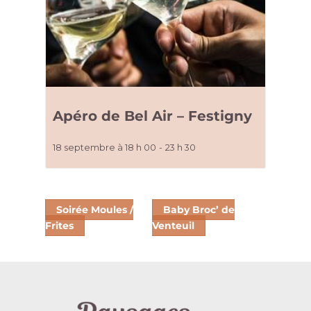
Apéro de Bel Air – Festigny
18 septembre à 18 h 00
-
23 h 30
Soirée Moules /
Baby Broc’ de
Frites
Venteuil