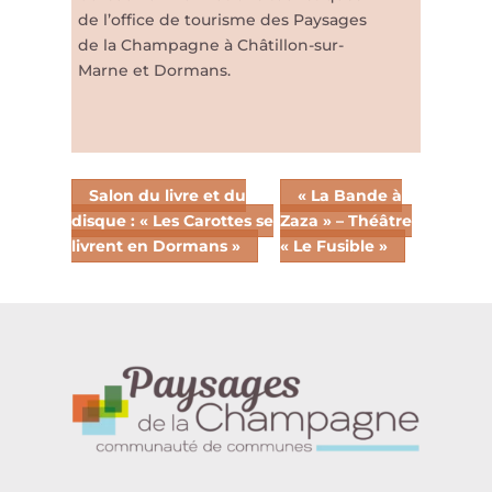
de l’office de tourisme des Paysages
de la Champagne à Châtillon-sur-
Marne et Dormans.
Salon du livre et du
« La Bande à
disque : « Les Carottes se
Zaza » – Théâtre
livrent en Dormans »
« Le Fusible »