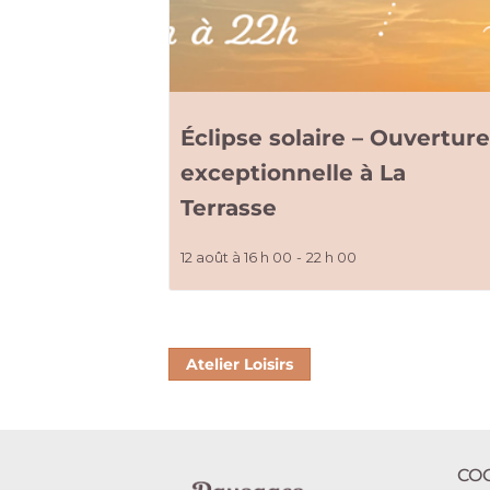
Éclipse solaire – Ouvertur
exceptionnelle à La
Terrasse
12 août à 16 h 00
-
22 h 00
Atelier Loisirs
CO