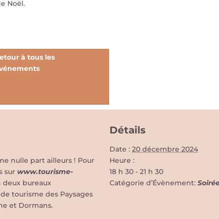
de Noël.
etour à tous les
vénements
Détails
Date :
20 décembre 2024
nulle part ailleurs ! Pour
Heure :
s sur
www.tourisme-
18 h 30 - 21 h 30
n deux bureaux
Catégorie d’Évènement:
Soiré
ce de tourisme des Paysages
ne et Dormans.