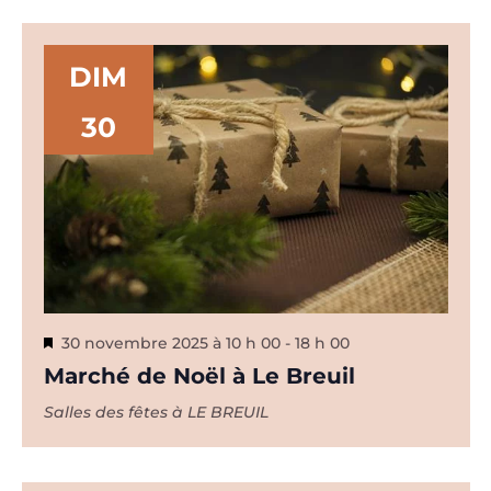
Év
date.
DIM
30
Mis
30 novembre 2025 à 10 h 00
-
18 h 00
en
Marché de Noël à Le Breuil
avant
Salles des fêtes à LE BREUIL