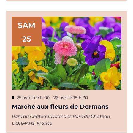
SAM
25
Mis
25 avril à 9 h 00
-
26 avril à 18 h 30
en
Marché aux fleurs de Dormans
avant
Parc du Château, Dormans
Parc du Château,
DORMANS, France