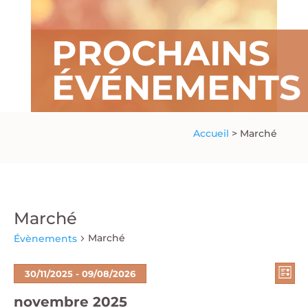
PROCHAINS
ÉVÉNEMENTS
Accueil
>
Marché
Marché
Marché
Évènements
Navi
Nav
Évènements
30/11/2025
 - 
09/08/2026
Liste
par
de
Sélectionnez
cons
vu
novembre 2025
une