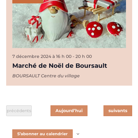
7 décembre 2024 à 16 h 00
-
20 h 00
Marché de Noël de Boursault
BOURSAULT
Centre du village
Évènements
Aujourd’hui
suivants
Évènements
précédents
S’abonner au calendrier