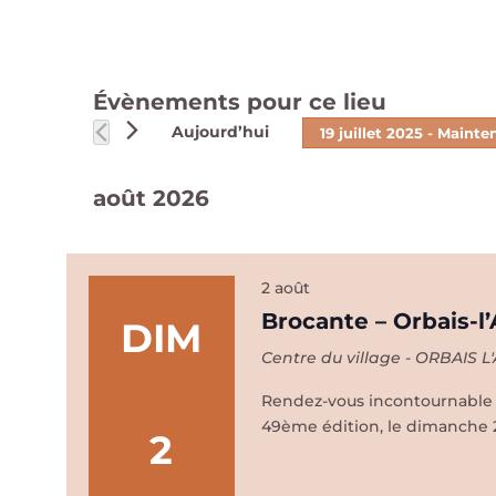
Évènements pour ce lieu
Aujourd’hui
19 juillet 2025
 - 
Mainte
Sélectionnez
une
août 2026
date.
2 août
Brocante – Orbais-l
DIM
Centre du village - ORBAIS 
Rendez-vous incontournable de
49ème édition, le dimanche 2
2