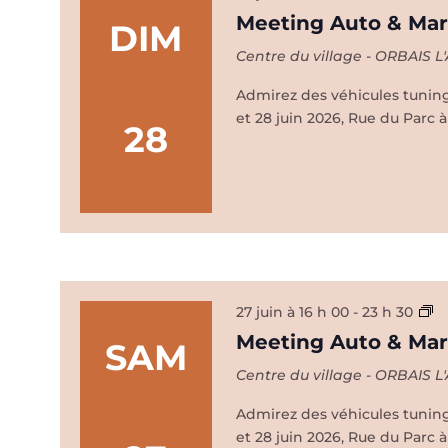
Au
Meeting Auto & Marc
DIM
&
Centre du village - ORBAIS 
Ma
Art
Admirez des véhicules tuning 
–
et 28 juin 2026, Rue du Parc à
28
Orb
l’A
M
27 juin à 16 h 00
-
23 h 30
A
Meeting Auto & Marc
SAM
&
Centre du village - ORBAIS 
M
Ar
Admirez des véhicules tuning 
–
et 28 juin 2026, Rue du Parc à