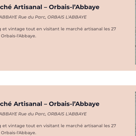
to
hé Artisanal – Orbais-l’Abbaye
L'ABBAYE
Rue du Parc, ORBAIS L'ABBAYE
rché
isanal
et vintage tout en visitant le marché artisanal les 27
 Orbais-l'Abbaye.
ais-
bbaye
eeting
uto
hé Artisanal – Orbais-l’Abbaye
L'ABBAYE
Rue du Parc, ORBAIS L'ABBAYE
arché
tisanal
et vintage tout en visitant le marché artisanal les 27
 Orbais-l'Abbaye.