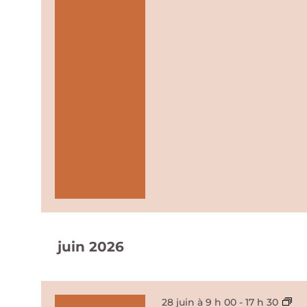
juin 2026
Me
28 juin à 9 h 00
-
17 h 30