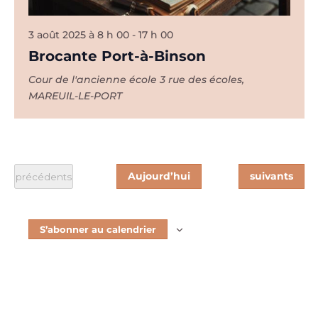
3 août 2025 à 8 h 00
-
17 h 00
Brocante Port-à-Binson
Cour de l'ancienne école
3 rue des écoles,
MAREUIL-LE-PORT
Évènements
Aujourd’hui
suivants
Évènements
précédents
S’abonner au calendrier