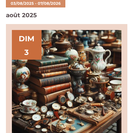
03/08/2025
 - 
07/08/2026
Sélectionnez
août 2025
une
date.
DIM
3