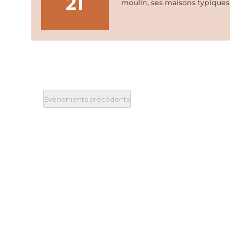
21
moulin, ses maisons typiques,
Évènements
précédents