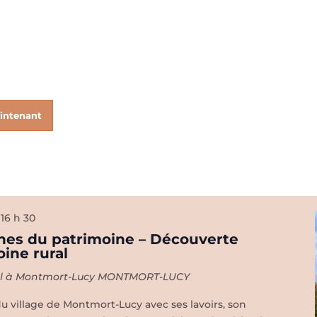
intenant
-
16 h 30
es du patrimoine – Découverte
ine rural
aul à Montmort-Lucy
MONTMORT-LUCY
du village de Montmort-Lucy avec ses lavoirs, son