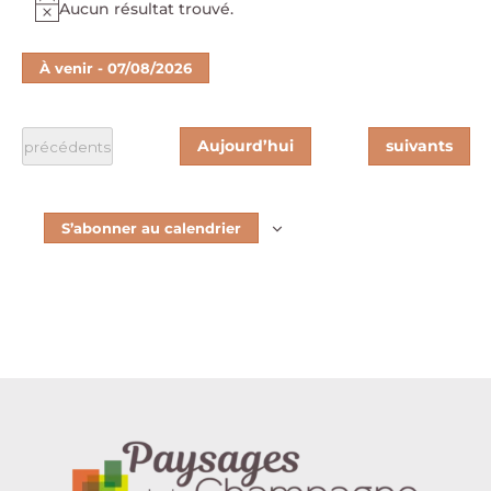
Aucun résultat trouvé.
Notice
À venir
 - 
07/08/2026
Sélectionnez
une
date.
Évènements
Aujourd’hui
suivants
Évènements
précédents
S’abonner au calendrier