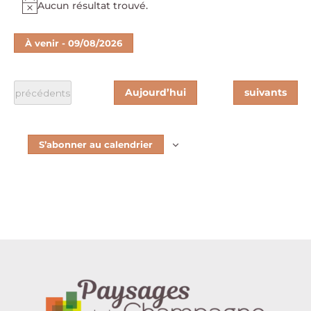
Aucun résultat trouvé.
Notice
À venir
 - 
09/08/2026
Sélectionnez
une
date.
Évènements
Aujourd’hui
suivants
Évènements
précédents
S’abonner au calendrier