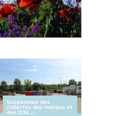
Suspension des
collectes des métaux et
des D3E ...