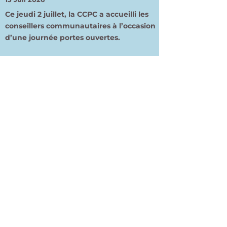
Ce jeudi 2 juillet, la CCPC a accueilli les
conseillers communautaires à l’occasion
d’une journée portes ouvertes.