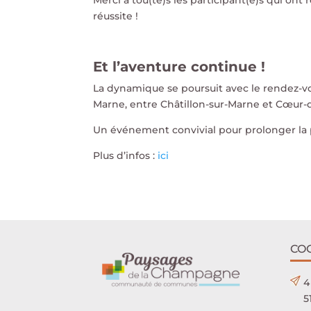
Merci à tou(te)s les participant(e)s qui ont 
réussite !
Et l’aventure continue !
La dynamique se poursuit avec le rendez-vou
Marne, entre Châtillon-sur-Marne et Cœur-d
Un événement convivial pour prolonger la p
Plus d’infos :
ici
CO
4
5