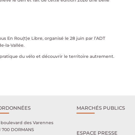
relevé le défi et fait de cette édition 2026 une belle
s En Rou(t)e Libre, organisé le 28 juin par l’ADT
e-la-Vallée.
ratique du vélo et découvrir le territoire autrement.
ORDONNÉES
MARCHÉS PUBLICS
 boulevard des Varennes
1 700 DORMANS
ESPACE PRESSE