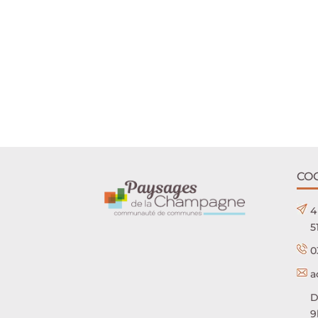
CO
4
5
0
a
D
9h