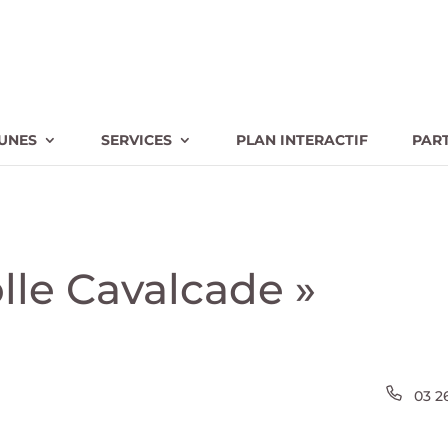
UNES
SERVICES
PLAN INTERACTIF
PAR
olle Cavalcade »
Télé
03 2