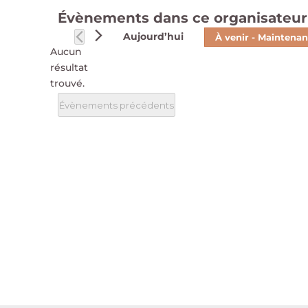
Évènements dans ce organisateur
Aujourd’hui
À venir
 - 
Maintenan
Aucun
Sélectionnez
résultat
une
Notice
trouvé.
date.
Évènements
précédents