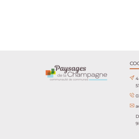
CO
4
5
0
a
D
9h