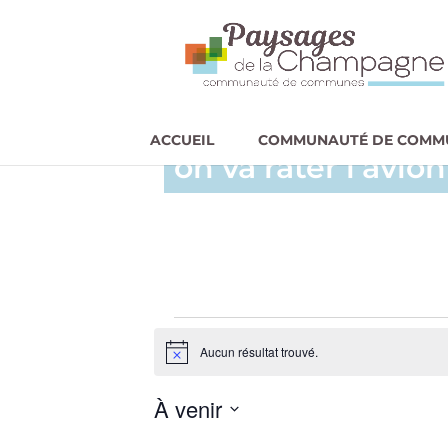
Théâtre du Lavoir
ACCUEIL
COMMUNAUTÉ DE COMM
on va rater l’avion
Évènement
Aucun résultat trouvé.
N
o
t
À venir
i
c
S
e