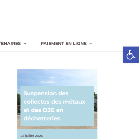
TENAIRES
PAIEMENT EN LIGNE
Ouvrir l
Suspension des
collectes des métaux
et des D3E en
déchetteries
23 juillet 2026