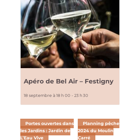
Apéro de Bel Air – Festigny
18 septembre à 18 h 00
-
23 h 30
Portes ouvertes dans
Planning pêche
les Jardins : Jardin de
2024 du Moulin
L’Eau Vive
Carré