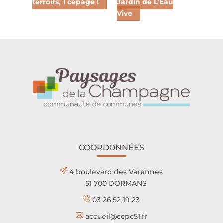
terroirs, 1 cépage !
Jardin de L’Eau
Vive
COORDONNÉES
4 boulevard des Varennes
51 700 DORMANS
03 26 52 19 23
accueil@ccpc51.fr