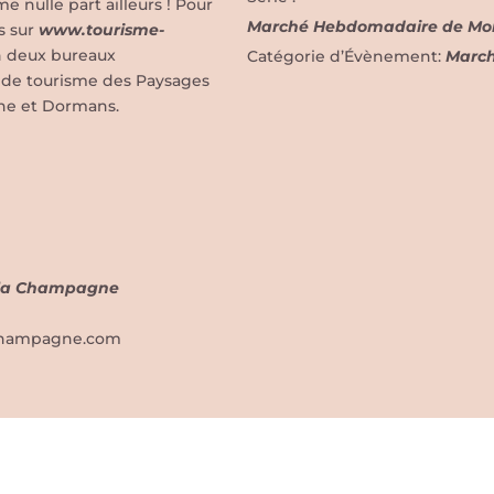
nulle part ailleurs ! Pour
Marché Hebdomadaire de Mo
s sur
www.tourisme-
n deux bureaux
Catégorie d’Évènement:
Marc
ce de tourisme des Paysages
ne et Dormans.
e la Champagne
champagne.com