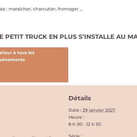
rais : maraîcher, charcutier, fromager …
1, LE PETIT TRUCK EN PLUS S’INSTALLE A
etour à tous les
vénements
Détails
Date :
29 janvier 2027
Heure :
8 h 00 - 12 h 30
Série :