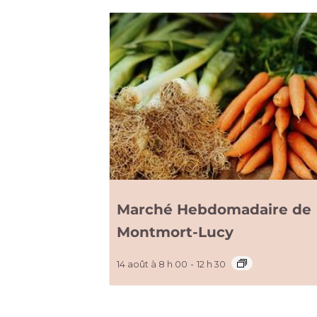
Marché Hebdomadaire de
Montmort-Lucy
14 août à 8 h 00
-
12 h 30