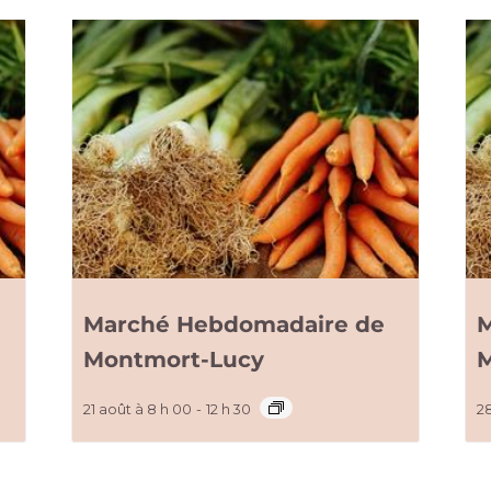
Marché Hebdomadaire de
M
Montmort-Lucy
M
21 août à 8 h 00
-
12 h 30
2