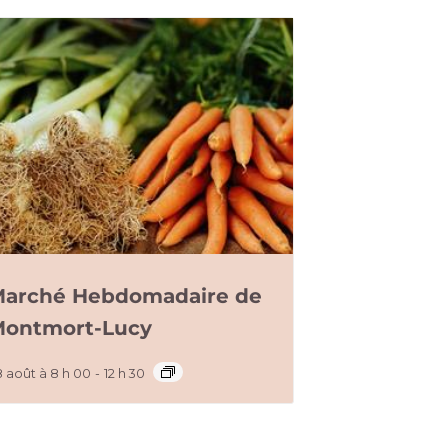
arché Hebdomadaire de
ontmort-Lucy
8 août à 8 h 00
-
12 h 30