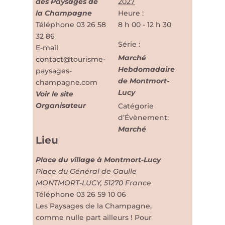
des Paysages de
2027
la Champagne
Heure :
Téléphone
03 26 58
8 h 00 - 12 h 30
32 86
Série :
E-mail
Marché
contact@tourisme-
Hebdomadaire
paysages-
de Montmort-
champagne.com
Lucy
Voir le site
Organisateur
Catégorie
d’Évènement:
Marché
Lieu
Place du village à Montmort-Lucy
Place du Général de Gaulle
MONTMORT-LUCY
,
51270
France
Téléphone
03 26 59 10 06
Les Paysages de la Champagne,
comme nulle part ailleurs ! Pour