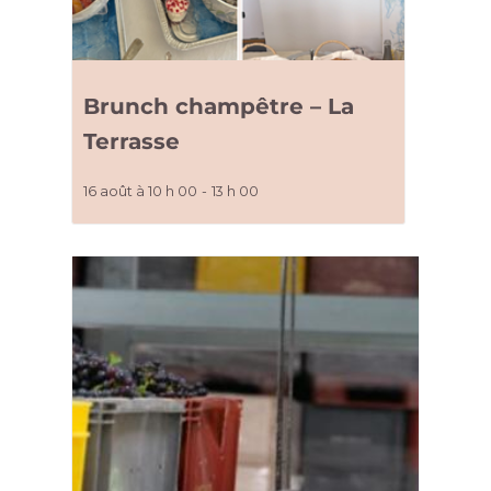
Brunch champêtre – La
Terrasse
16 août à 10 h 00
-
13 h 00