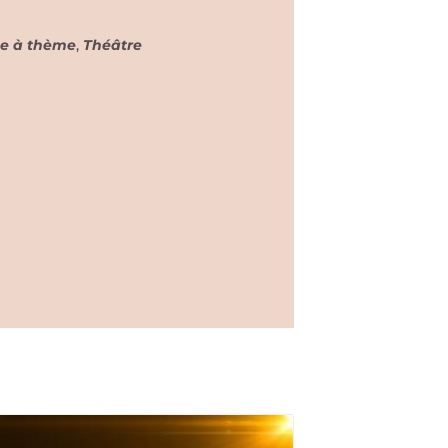
ée à thème
,
Théâtre