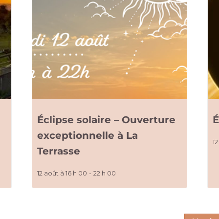
Éclipse solaire – Ouverture
É
exceptionnelle à La
12
Terrasse
12 août à 16 h 00
-
22 h 00