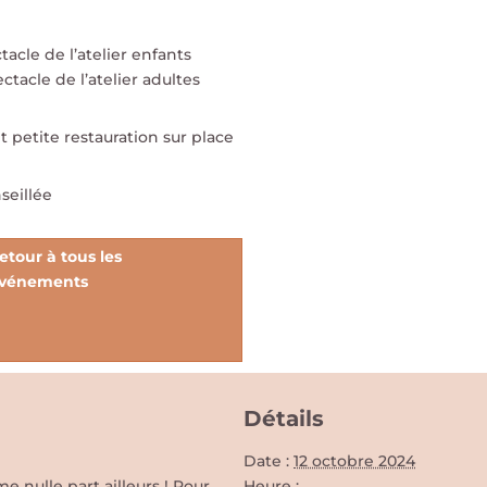
tacle de l’atelier enfants
ectacle de l’atelier adultes
t petite restauration sur place
nseillée
etour à tous les
vénements
Détails
Date :
12 octobre 2024
nulle part ailleurs ! Pour
Heure :