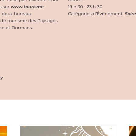
s sur
www.tourisme-
19 h 30 - 23 h 30
n deux bureaux
Catégories d’Évènement:
Soir
ce de tourisme des Paysages
ne et Dormans.
cy