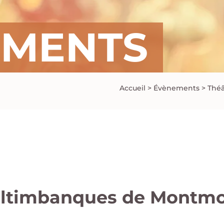
EMENTS
Accueil
>
Évènements
>
Théâ
Saltimbanques de Montmo