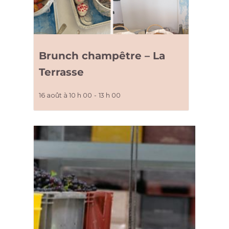
Brunch champêtre – La
Terrasse
16 août à 10 h 00
-
13 h 00