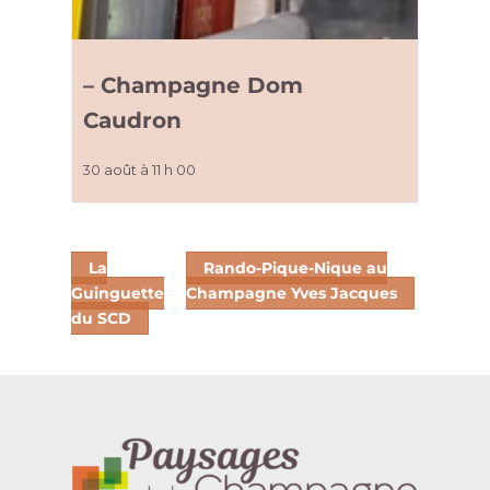
– Champagne Dom
Caudron
30 août à 11 h 00
La
Rando-Pique-Nique au
Guinguette
Champagne Yves Jacques
du SCD