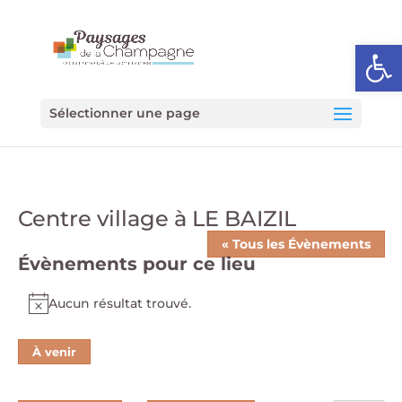
Ouvrir l
Sélectionner une page
Centre village à LE BAIZIL
« Tous les Évènements
Évènements pour ce lieu
Aucun résultat trouvé.
Notice
À venir
Sélectionnez
une