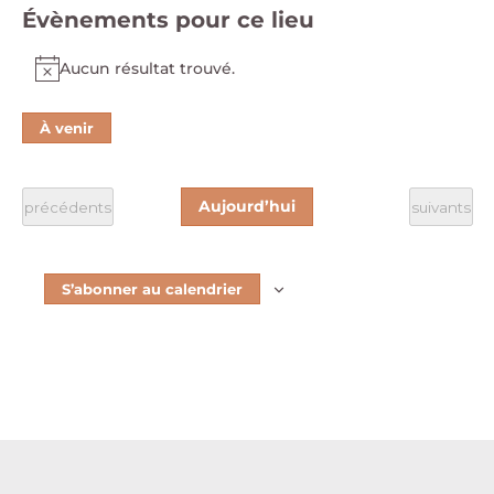
Évènements pour ce lieu
Aucun résultat trouvé.
Notice
À venir
Sélectionnez
une
date.
Aujourd’hui
Évènements
Évènement
précédents
suivants
S’abonner au calendrier