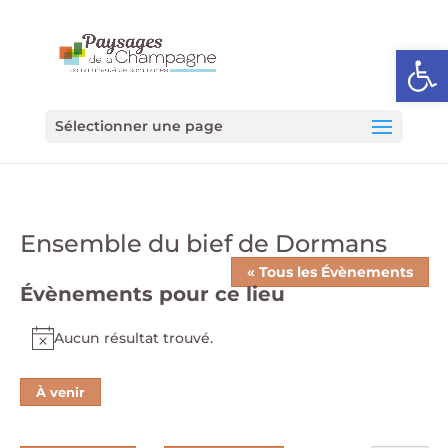
Ouvrir l
Sélectionner une page
Ensemble du bief de Dormans
« Tous les Évènements
Évènements pour ce lieu
Aucun résultat trouvé.
Notice
À venir
Sélectionnez
une