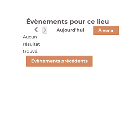
Évènements pour ce lieu
Aujourd’hui
À venir
Aucun
Sélectionnez
résultat
une
Notice
trouvé.
date.
Évènements
précédents