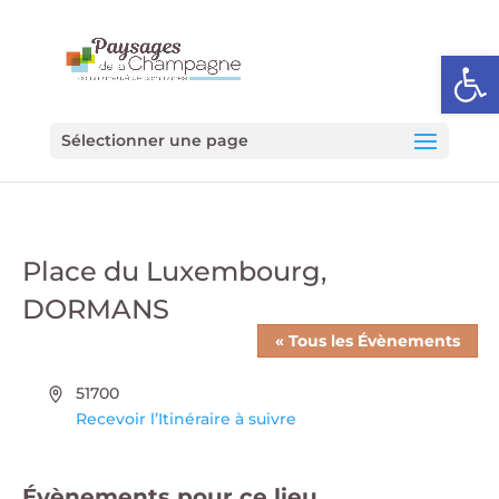
Ouvrir l
Sélectionner une page
Place du Luxembourg,
DORMANS
« Tous les Évènements
Adresse
51700
Recevoir l’Itinéraire à suivre
Évènements pour ce lieu