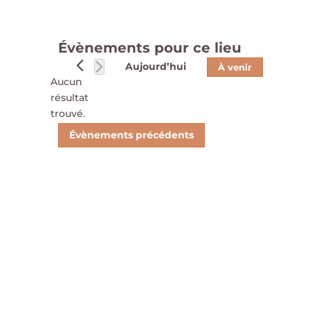
Évènements pour ce lieu
Aujourd’hui
À venir
Aucun
Sélectionnez
résultat
une
Notice
trouvé.
date.
Évènements
précédents