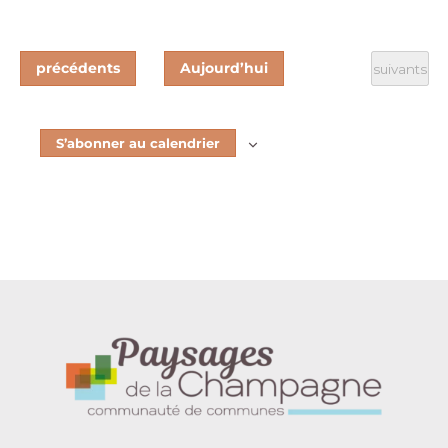
Évènements
précédents
Aujourd’hui
Évènement
suivants
S’abonner au calendrier