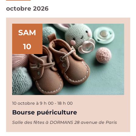
Sélectionnez
octobre 2026
une
date.
SAM
10
10 octobre à 9 h 00
-
18 h 00
Bourse puériculture
Salle des fêtes à DORMANS
28 avenue de Paris