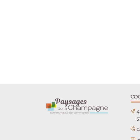
CO
4
5
0
a