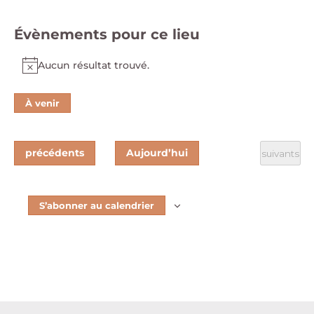
web
Évènements pour ce lieu
Aucun résultat trouvé.
Notice
À venir
Sélectionnez
une
date.
Évènements
précédents
Aujourd’hui
Évènement
suivants
S’abonner au calendrier