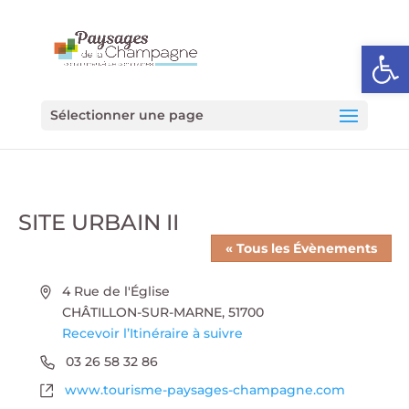
Ouvrir l
Sélectionner une page
SITE URBAIN II
« Tous les Évènements
Adresse
4 Rue de l'Église
CHÂTILLON-SUR-MARNE
,
51700
Recevoir l’Itinéraire à suivre
Téléphone
03 26 58 32 86
Site
www.tourisme-paysages-champagne.com