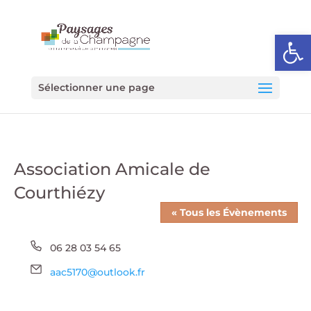
Ouvrir l
Sélectionner une page
Association Amicale de
Courthiézy
« Tous les Évènements
Téléphone
06 28 03 54 65
Email
aac5170@outlook.fr