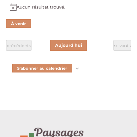
Aucun résultat trouvé.
Notice
À venir
Sélectionnez
une
date.
Aujourd’hui
Évènements
Évènement
précédents
suivants
S’abonner au calendrier