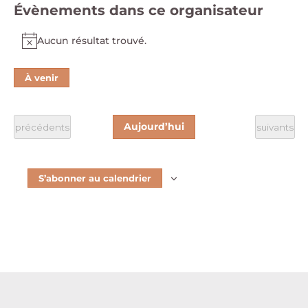
Évènements dans ce organisateur
Aucun résultat trouvé.
Notice
À venir
Sélectionnez
une
date.
Aujourd’hui
Évènements
Évènement
précédents
suivants
S’abonner au calendrier