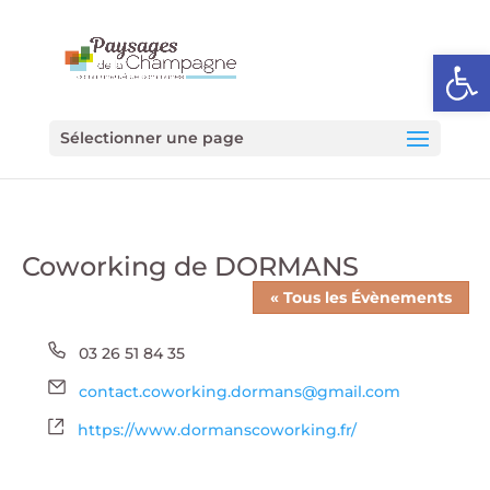
Ouvrir l
Sélectionner une page
Coworking de DORMANS
« Tous les Évènements
Téléphone
03 26 51 84 35
Email
contact.coworking.dormans@gmail.com
Site
https://www.dormanscoworking.fr/
web