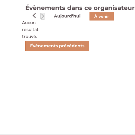
Évènements dans ce organisateur
Aujourd’hui
À venir
Aucun
Sélectionnez
résultat
une
Notice
trouvé.
date.
Évènements
précédents