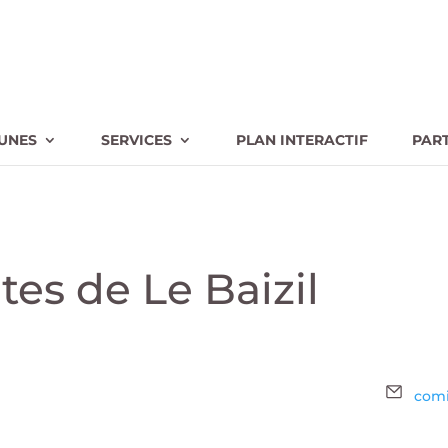
UNES
SERVICES
PLAN INTERACTIF
PAR
es de Le Baizil
Emai
comi