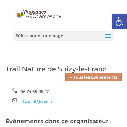
Ouvrir l
Sélectionner une page
Trail Nature de Suizy-le-Franc
« Tous les Évènements
Téléphone
06 74 65 05 47
Email
al.caillat@free.fr
Évènements dans ce organisateur