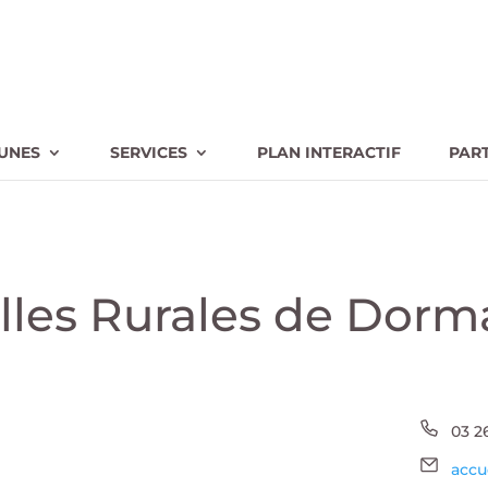
UNES
SERVICES
PLAN INTERACTIF
PAR
lles Rurales de Dorm
Télé
03 2
Emai
accu