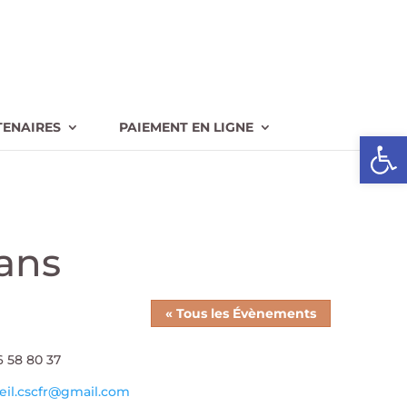
TENAIRES
PAIEMENT EN LIGNE
Ouvrir l
ans
« Tous les Évènements
phone
6 58 80 37
l
eil.cscfr@gmail.com